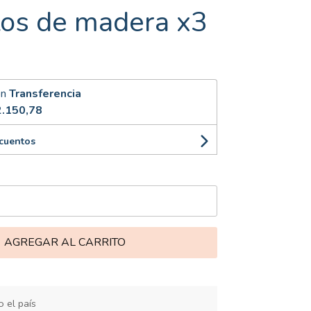
tos de madera x3
on
Transferencia
.150,78
scuentos
AGREGAR AL CARRITO
 el país