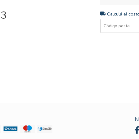
x3
Calculá el cost
N