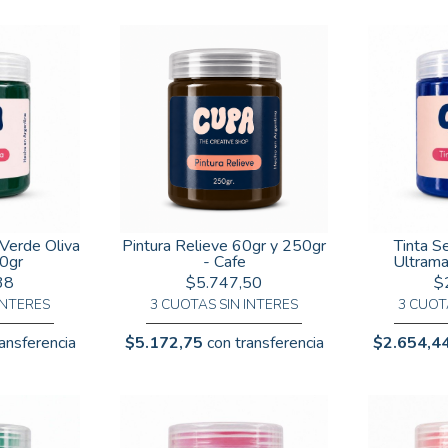
 Verde Oliva
Pintura Relieve 60gr y 250gr
Tinta Se
0gr
- Cafe
Ultrama
38
$5.747,50
$
INTERES
3 CUOTAS SIN INTERES
3 CUOT
ansferencia
$5.172,75
con transferencia
$2.654,4