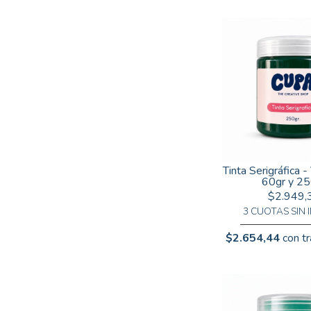
Tinta Serigráfica -
60gr y 25
$2.949,
3 CUOTAS SIN 
$2.654,44
con tr