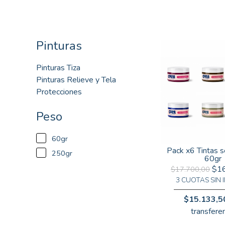
Pinturas
Pinturas Tiza
Pinturas Relieve y Tela
Protecciones
Peso
60gr
Pack x6 Tintas se
250gr
60gr
$16
$17.700,00
3 CUOTAS SIN 
$15.133,5
transferen