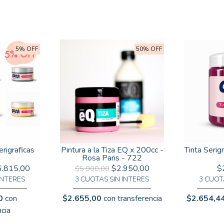
5% OFF
50% OFF
rigraficas
Pintura a la Tiza EQ x 200cc -
Tinta Serig
Rosa Paris - 722
.815,00
$2.950,00
$
$5.900,00
INTERES
3 CUOTAS SIN INTERES
3 CUOT
0
con
$2.655,00
con transferencia
$2.654,4
cia