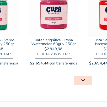
a - Verde
Tinta Serigráfica - Rosa
Tinta Se
 y 250gr
Watermelon 60gr y 250gr
Intens
38
$2.949,38
$
INTERES
3 CUOTAS SIN INTERES
3 CUOT
ansferencia
$2.654,44
con transferencia
$2.654,4