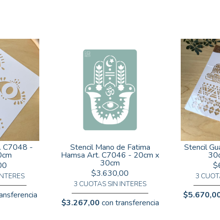
t. C7048 -
Stencil Mano de Fatima
Stencil Gu
0cm
Hamsa Art. C7046 - 20cm x
30
30cm
00
$
$3.630,00
INTERES
3 CUOT
3 CUOTAS SIN INTERES
ansferencia
$5.670,0
$3.267,00
con transferencia