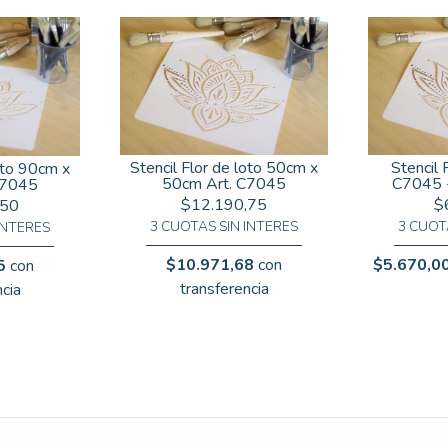
Stencil Flor de loto 50cm x
Stencil 
loto 90cm x
50cm Art. C7045
C7045 
C7045
$12.190,75
$
,50
3 CUOTAS SIN INTERES
3 CUOT
INTERES
$10.971,68
con
$5.670,0
5
con
transferencia
cia