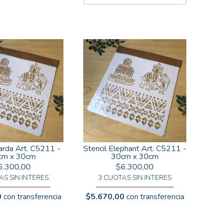
arda Art. C5211 -
Stencil Elephant Art. C5211 -
cm x 30cm
30cm x 30cm
6.300,00
$6.300,00
AS SIN INTERES
3 CUOTAS SIN INTERES
0
con transferencia
$5.670,00
con transferencia