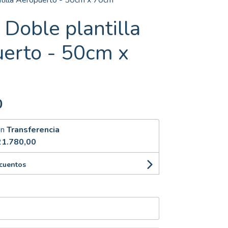
ntilla Aeropuerto - 50cm x 70cm
 Doble plantilla
erto - 50cm x
0
on
Transferencia
21.780,00
scuentos