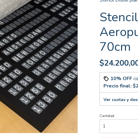
Stencil Doble pla
Stencil
Aeropu
70cm
$24.200,0
10% OFF
c
Precio final:
$
Ver cuotas y de
Cantidad