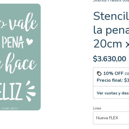
Stencil Frases to
Stenci
la pen
20cm 
$3.630,00
10% OFF
c
Precio final:
$3
Ver cuotas y de
Linea