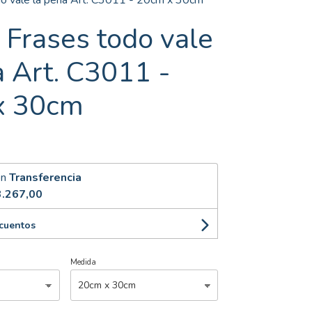
do vale la pena Art. C3011 - 20cm x 30cm
l Frases todo vale
a Art. C3011 -
x 30cm
on
Transferencia
.267,00
scuentos
Medida