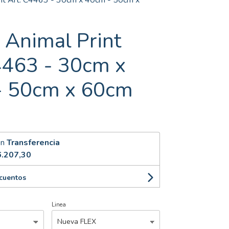
int Art. C4463 - 30cm x 40cm - 50cm x
l Animal Print
4463 - 30cm x
- 50cm x 60cm
on
Transferencia
.207,30
scuentos
Linea