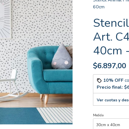
Stencil Animal Pr
60cm
Stenci
Art. C
40cm 
$6.897,00
10% OFF
c
Precio final:
$6
Ver cuotas y de
Medida