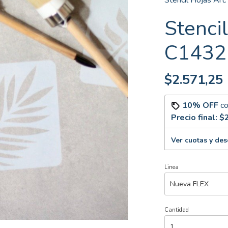
Stencil Hojas Ar
Stencil
C1432
$2.571,25
10% OFF
c
Precio final:
$2
Ver cuotas y de
Linea
Cantidad